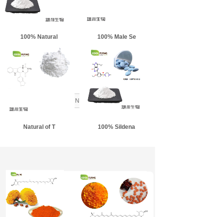
100% Natural
100% Male Se
LEARN MORE
Natural of T
100% Sildena