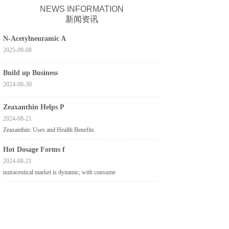
NEWS INFORMATION
新闻资讯
N-Acetylneuramic A
2025-09-08
Build up Business
2024-08-30
Zeaxanthin Helps P
2024-08-21
Zeaxanthin: Uses and Health Benefits
Hot Dosage Forms f
2024-08-21
nutraceutical market is dynamic, with consume