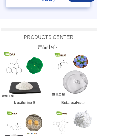
￥
/斤
PRODUCTS CENTER
产品中心
Nuciferine 9
Beta-ecdyste