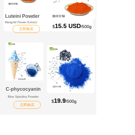
Luteini Powder
Marigold Flower Extract
15.5 USD
$
/500g
立即购买
C-phycocyanin
Blue Spirulina Powder
19.9
$
/500g
立即购买